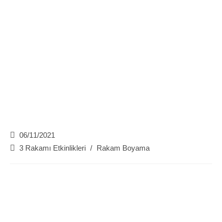
Post
06/11/2021
published:
Post
3 Rakamı Etkinlikleri
/
Rakam Boyama
category: