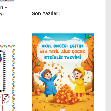
ri –
Son Yazılar:
yı