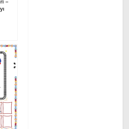
ri –
yı