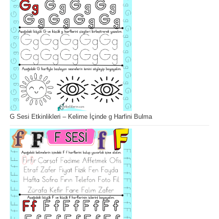
G Sesi Etkinlikleri – Kelime İçinde g Harfini Bulma