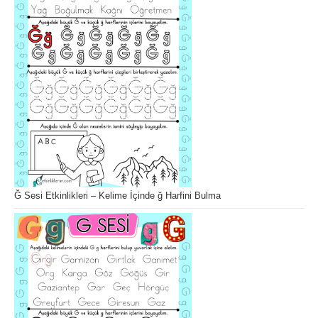
Ğ Sesi Etkinlikleri – Kelime İçinde ğ Harfini Bulma