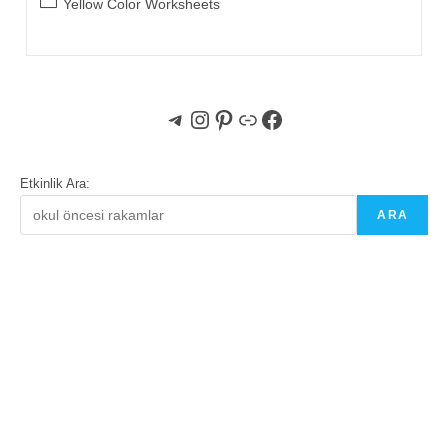
Post
Yellow Color Worksheets
category:
Telegram
Instagram
Pinterest
Bağlantı
Facebook
Etkinlik Ara:
ARA