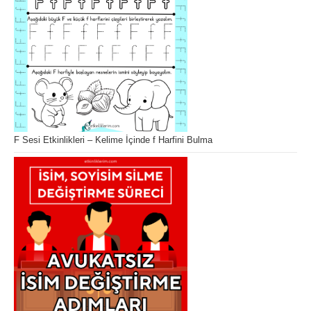
F Sesi Etkinlikleri – Kelime İçinde f Harfini Bulma