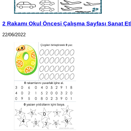
2 Rakamı Okul Öncesi Çalışma Sayfası Sanat Etk
22/06/2022