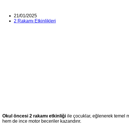
Post
21/01/2025
published:
Post
2 Rakamı Etkinlikleri
category:
Okul öncesi 2 rakamı etkinliği
ile çocuklar, eğlenerek temel ma
hem de ince motor beceriler kazandırır.