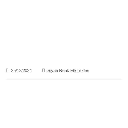
Post
Post
25/12/2024
Siyah Renk Etkinlikleri
published:
category: