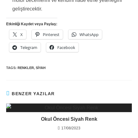
motor becerilerini ve kendini ifade etme yeteneğini
geliştirecektir.
Etkinliği Kaydet veya Paylaş:
X
Pinterest
WhatsApp
Telegram
Facebook
TAGS:
RENKLER
,
SIYAH
BENZER YAZILAR
Okul Öncesi Siyah Renk
17/08/2023