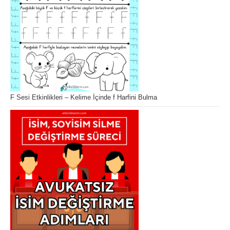
F Sesi Etkinlikleri – Kelime İçinde f Harfini Bulma