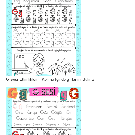
Ğ Sesi Etkinlikleri – Kelime İçinde ğ Harfini Bulma