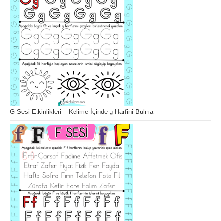
G Sesi Etkinlikleri – Kelime İçinde g Harfini Bulma