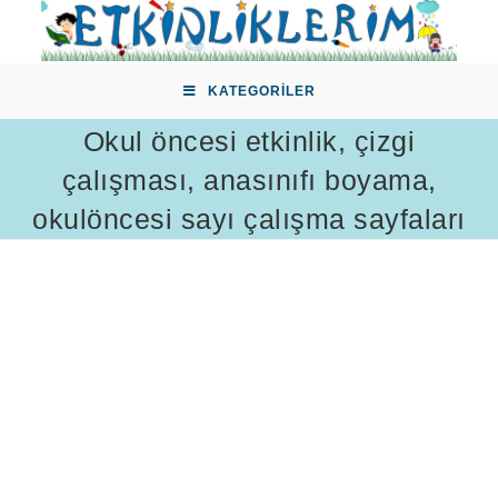
Skip
to
content
KATEGORILER
Okul öncesi etkinlik, çizgi
çalışması, anasınıfı boyama,
okulöncesi sayı çalışma sayfaları