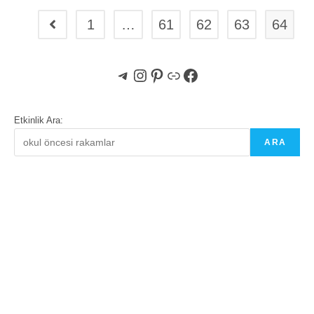
1
…
61
62
63
64
Go to the previous page
Telegram
Instagram
Pinterest
Bağlantı
Facebook
Etkinlik Ara:
ARA