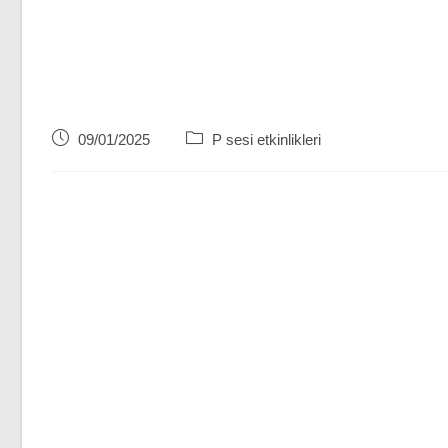
Post
Post
09/01/2025
P sesi etkinlikleri
published:
category: