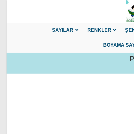
Skip
to
content
SAYILAR
RENKLER
ŞE
BOYAMA SA
P