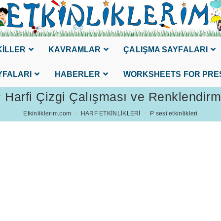
KİLLER
KAVRAMLAR
ÇALIŞMA SAYFALARI
YFALARI
HABERLER
WORKSHEETS FOR PRE
 Harfi Çizgi Çalışması ve Renklendir
Etkinliklerim.com
>
HARF ETKİNLİKLERİ
>
P sesi etkinlikleri