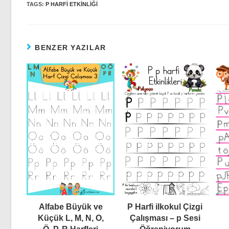
TAGS:
P HARFI ETKINLIĞI
BENZER YAZILAR
Alfabe Büyük ve
P Harfi ilkokul Çizgi
Küçük L, M, N, O,
Çalışması – p Sesi