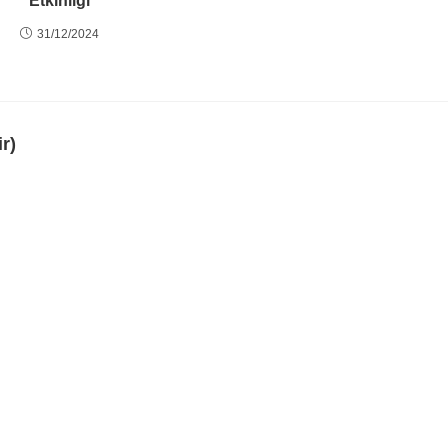
Etkinliği
31/12/2024
r)