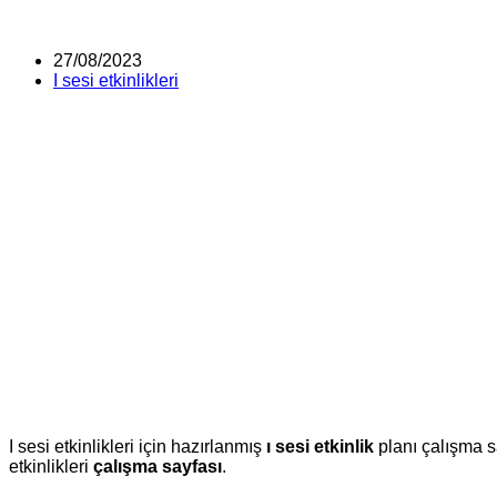
Post
27/08/2023
published:
Post
I sesi etkinlikleri
category:
I sesi etkinlikleri için hazırlanmış
ı sesi etkinlik
planı çalışma sa
etkinlikleri
çalışma sayfası
.