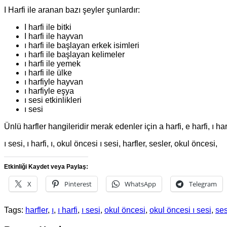
I Harfi ile aranan bazı şeyler şunlardır:
I harfi ile bitki
I harfi ile hayvan
ı harfi ile başlayan erkek isimleri
ı harfi ile başlayan kelimeler
ı harfi ile yemek
ı harfi ile ülke
ı harfiyle hayvan
ı harfiyle eşya
ı sesi etkinlikleri
ı sesi
Ünlü harfler hangileridir merak edenler için a harfi, e harfi, ı harfi
ı sesi, ı harfi, ı, okul öncesi ı sesi, harfler, sesler, okul öncesi,
Etkinliği Kaydet veya Paylaş:
X
Pinterest
WhatsApp
Telegram
Tags:
harfler
,
ı
,
ı harfi
,
ı sesi
,
okul öncesi
,
okul öncesi ı sesi
,
ses