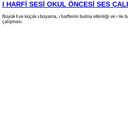
I HARFİ SESİ OKUL ÖNCESİ SES ÇAL
Büyük
I
ve küçük
ı
boyama, ı harflerini bulma etkinliği ve ı ile
çalışması.