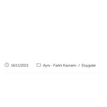
Post
Post
16/11/2023
Aynı - Farklı Kavramı
/
Duygular
published:
category: