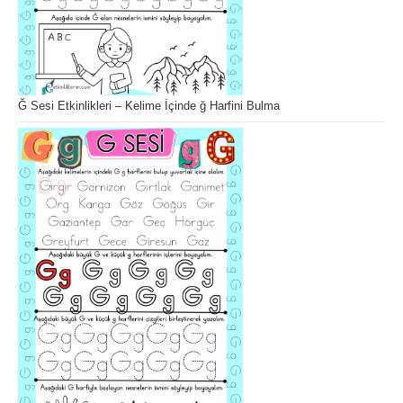
Ğ Sesi Etkinlikleri – Kelime İçinde ğ Harfini Bulma