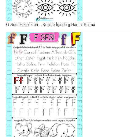
G Sesi Etkinlikleri – Kelime İçinde g Harfini Bulma