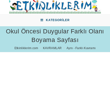
Skip
to
content
KATEGORILER
Okul Öncesi Duygular Farklı Olanı
Boyama Sayfası
Etkinliklerim.com
>
KAVRAMLAR
>
Aynı - Farklı Kavramı