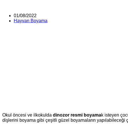
Post
01/08/2022
published:
Post
Hayvan Boyama
category:
Okul öncesi ve ilkokulda
dinozor resmi boyama
k isteyen çoc
dişlerini boyama gibi çeşitli güzel boyamaların yapılabileceği 