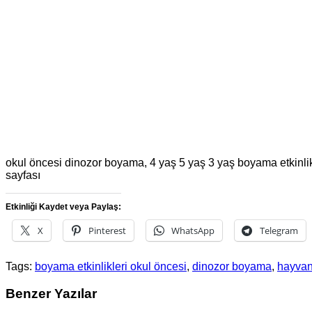
okul öncesi dinozor boyama, 4 yaş 5 yaş 3 yaş boyama etkinlikle
sayfası
Etkinliği Kaydet veya Paylaş:
X
Pinterest
WhatsApp
Telegram
Tags:
boyama etkinlikleri okul öncesi
,
dinozor boyama
,
hayva
Benzer Yazılar