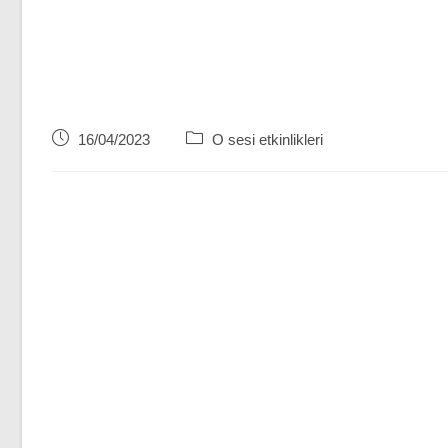
Post
Post
16/04/2023
O sesi etkinlikleri
published:
category: