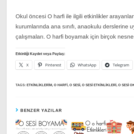
Okul öncesi O harfi ile ilgili etkinlikler arayanla
kurumlarında ana sınıfı, anaokulu derslerine uy
çalışmaları. O harfi boyamak için birçok nesne
Etkinliği Kaydet veya Paylaş:
X
Pinterest
WhatsApp
Telegram
TAGS:
ETKINLIKLERIM
,
O HARFI
,
O SESI
,
O SESI ETKINLIKLERI
,
O SESI O
BENZER YAZILAR