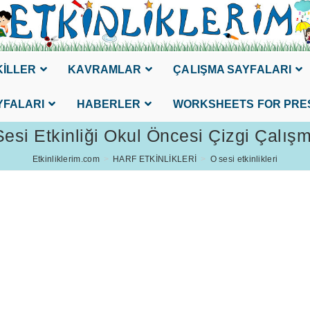
KİLLER
KAVRAMLAR
ÇALIŞMA SAYFALARI
YFALARI
HABERLER
WORKSHEETS FOR PRE
esi Etkinliği Okul Öncesi Çizgi Çalış
Etkinliklerim.com
>
HARF ETKİNLİKLERİ
>
O sesi etkinlikleri