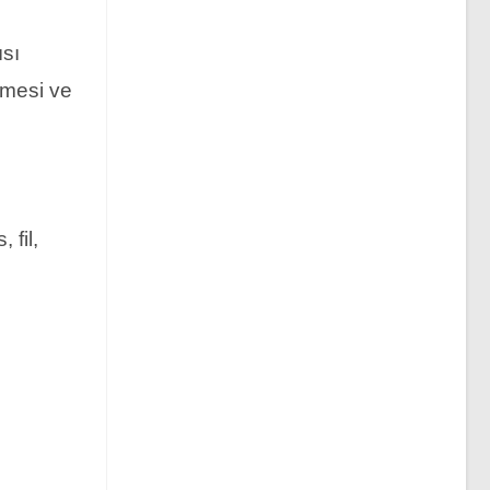
ısı
emesi ve
 fil,