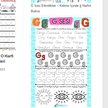
Ğ Sesi Etkinlikleri – Kelime İçinde ğ Harfini
Bulma
 O Harfi
leri
2023