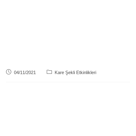
Post
Post
04/11/2021
Kare Şekli Etkinlikleri
published:
category: