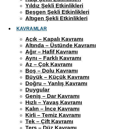
Yıldız Şekli Etkinlikleri
Beşgen Şekli Etkinlikleri
Altıgen Şekli Etkinlikleri
KAVRAMLAR
Açık – Kapalı Kavramı
Altında – Üstünde Kavramı
Ağır – Hafif Kavramı
Aynı – Farklı Kavramı
Az – Çok Kavramı
Boş – Dolu Kavramı
Büyük – Küçük Kavramı
Doğru – Yanlış Kavramı
Duygular
Geniş – Dar Kavramı
Hızlı – Yavaş Kavramı
Kalın – İnce Kavramı
Kirli – Temiz Kavramı
Tek – Çift Kavramı
Ters – Düz Kavramı