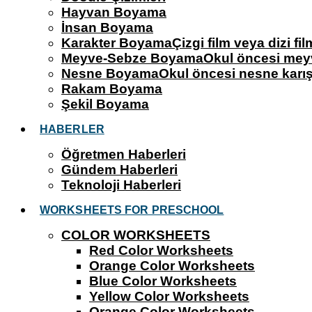
Hayvan Boyama
İnsan Boyama
Karakter Boyama
Çizgi film veya dizi fi
Meyve-Sebze Boyama
Okul öncesi meyv
Nesne Boyama
Okul öncesi nesne karış
Rakam Boyama
Şekil Boyama
HABERLER
Öğretmen Haberleri
Gündem Haberleri
Teknoloji Haberleri
WORKSHEETS FOR PRESCHOOL
COLOR WORKSHEETS
Red Color Worksheets
Orange Color Worksheets
Blue Color Worksheets
Yellow Color Worksheets
Orange Color Worksheets