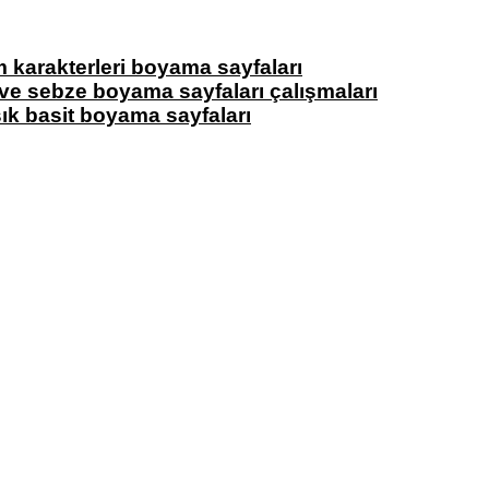
lm karakterleri boyama sayfaları
e sebze boyama sayfaları çalışmaları
ık basit boyama sayfaları