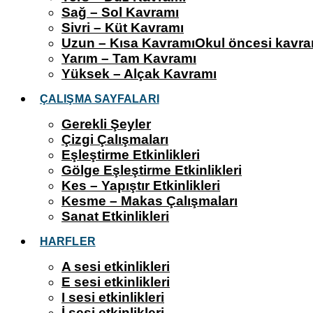
Sağ – Sol Kavramı
Sivri – Küt Kavramı
Uzun – Kısa Kavramı
Okul öncesi kavra
Yarım – Tam Kavramı
Yüksek – Alçak Kavramı
ÇALIŞMA SAYFALARI
Gerekli Şeyler
Çizgi Çalışmaları
Eşleştirme Etkinlikleri
Gölge Eşleştirme Etkinlikleri
Kes – Yapıştır Etkinlikleri
Kesme – Makas Çalışmaları
Sanat Etkinlikleri
HARFLER
A sesi etkinlikleri
E sesi etkinlikleri
I sesi etkinlikleri
İ sesi etkinlikleri