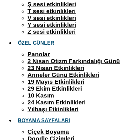
Ş sesi etkinlikleri
T sesi etkinlikleri
V sesi etkinlikleri
Y sesi etkinlikleri
Z sesi etkinlikleri
ÖZEL GÜNLER
Panolar
2 Nisan Otizm Farkındalığı Günü
23 Nisan Etkinlikleri
Anneler Günü Etkinlikleri
19 Mayıs Etkinlikleri
29 Ekim Etkinlikleri
10 Kasım
24 Kasım Etkinlikleri
Yılbaşı Etkinlikleri
BOYAMA SAYFALARI
Çiçek Boyama
Doodle Çizimleri