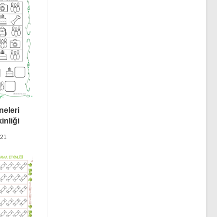
neleri
inliği
021