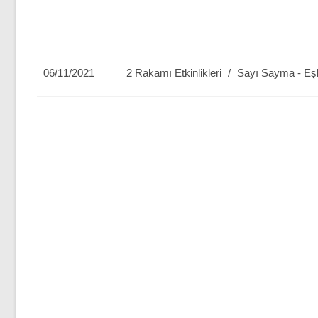
Post
Post
06/11/2021
2 Rakamı Etkinlikleri
/
Sayı Sayma - Eşle
published:
category: