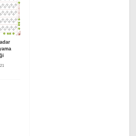
adar
yama
ği
021