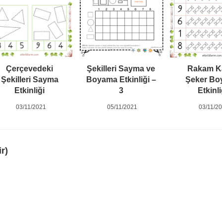
Çerçevedeki
Şekilleri Sayma ve
Rakam K
Şekilleri Sayma
Boyama Etkinliği –
Şeker Bo
Etkinliği
3
Etkinli
03/11/2021
05/11/2021
03/11/2
r)