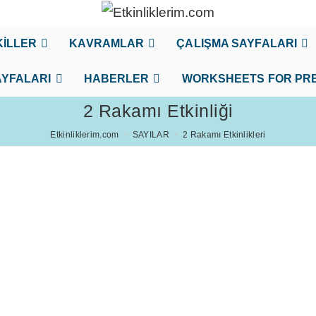
KİLLER
KAVRAMLAR
ÇALIŞMA SAYFALARI
YFALARI
HABERLER
WORKSHEETS FOR PR
2 Rakamı Etkinliği
Etkinliklerim.com
>
SAYILAR
>
2 Rakamı Etkinlikleri