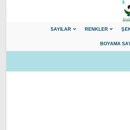
Skip
to
content
SAYILAR
RENKLER
ŞE
BOYAMA SA