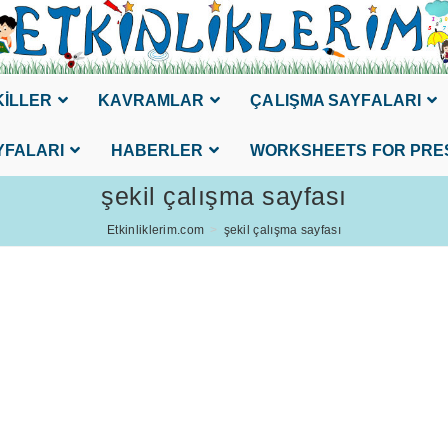
KİLLER
KAVRAMLAR
ÇALIŞMA SAYFALARI
YFALARI
HABERLER
WORKSHEETS FOR PRE
şekil çalışma sayfası
Etkinliklerim.com
>
şekil çalışma sayfası