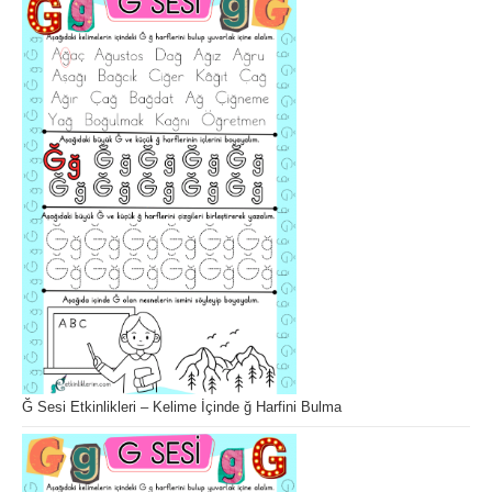
Ğ Sesi Etkinlikleri – Kelime İçinde ğ Harfini Bulma