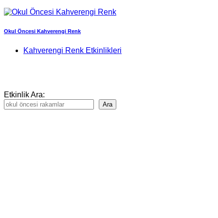
Okul Öncesi Kahverengi Renk
Post
Kahverengi Renk Etkinlikleri
category:
Etkinlik Ara:
Ara