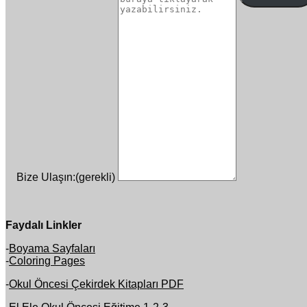
Bize Ulaşın:
(gerekli)
Faydalı Linkler
-
Boyama Sayfaları
-
Coloring Pages
-
Okul Öncesi Çekirdek Kitapları PDF