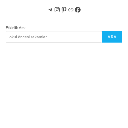
Telegram
Instagram
Pinterest
Bağlantı
Facebook
Etkinlik Ara:
ARA