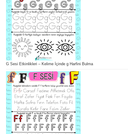
G Sesi Etkinlikleri – Kelime İçinde g Harfini Bulma