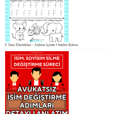
F Sesi Etkinlikleri – Kelime İçinde f Harfini Bulma