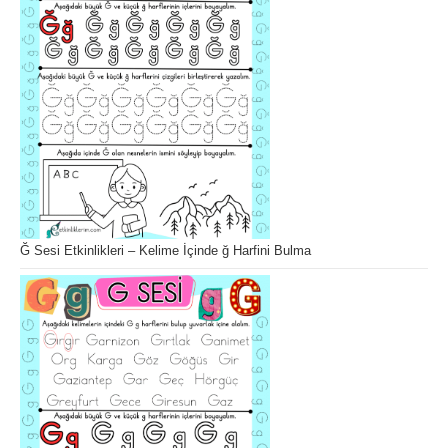
Ğ Sesi Etkinlikleri – Kelime İçinde ğ Harfini Bulma