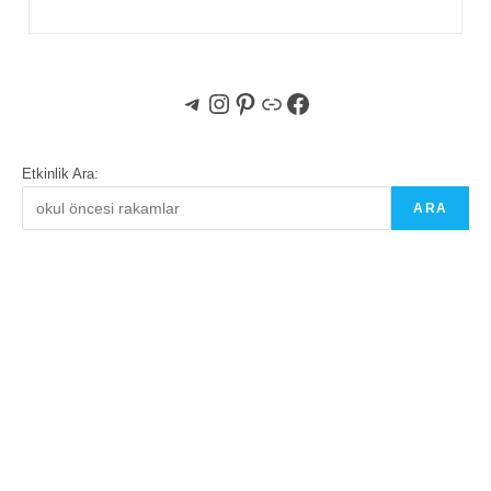
Telegram
Instagram
Pinterest
Bağlantı
Facebook
Etkinlik Ara:
ARA