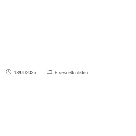
Post
Post
13/01/2025
E sesi etkinlikleri
published:
category: