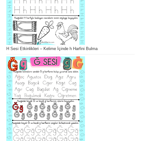
H Sesi Etkinlikleri – Kelime İçinde h Harfini Bulma