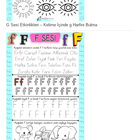
G Sesi Etkinlikleri – Kelime İçinde g Harfini Bulma