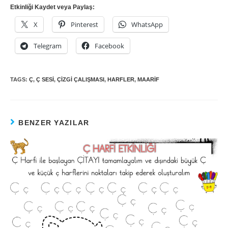
Etkinliği Kaydet veya Paylaş:
X
Pinterest
WhatsApp
Telegram
Facebook
TAGS:
Ç
,
Ç SESI
,
ÇIZGI ÇALIŞMASI
,
HARFLER
,
MAARIF
BENZER YAZILAR