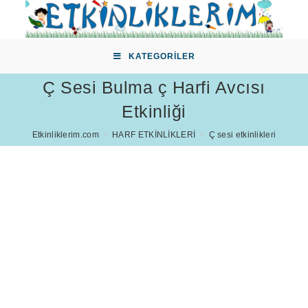
Skip
to
content
KATEGORILER
Ç Sesi Bulma ç Harfi Avcısı
Etkinliği
Etkinliklerim.com
>
HARF ETKİNLİKLERİ
>
Ç sesi etkinlikleri