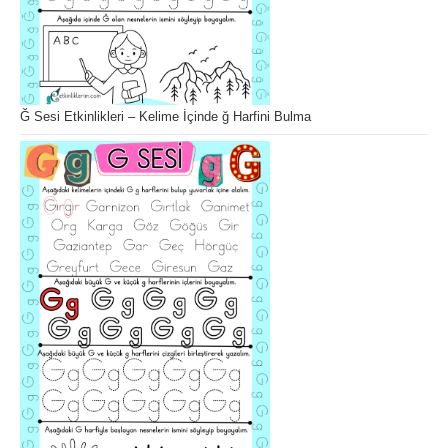
Ğ Sesi Etkinlikleri – Kelime İçinde ğ Harfini Bulma