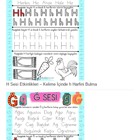
H Sesi Etkinlikleri – Kelime İçinde h Harfini Bulma