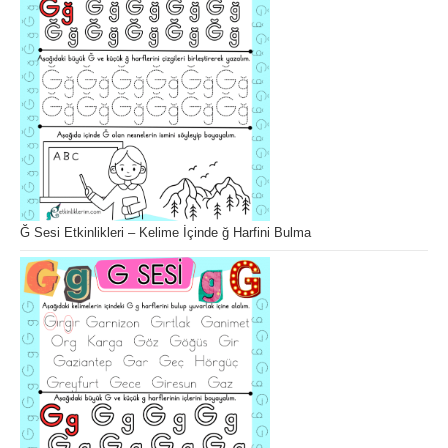
Ğ Sesi Etkinlikleri – Kelime İçinde ğ Harfini Bulma