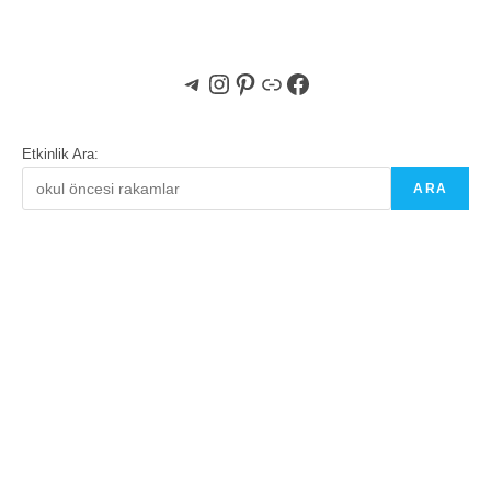
Telegram
Instagram
Pinterest
Bağlantı
Facebook
Etkinlik Ara:
ARA