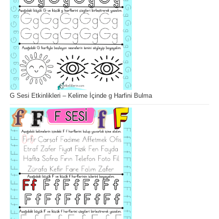
G Sesi Etkinlikleri – Kelime İçinde g Harfini Bulma